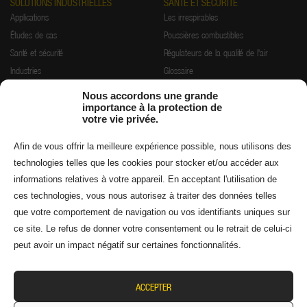
SOLUTIONS INDUSTRIELLES
SANTÉ ET SÉCURITÉ
Applications
Les irrespirables
Études de cas
Poussières combustibles
Santé et sécurité
Régulateurs de la qualité de l'air
Industries
Glossaire
Nous accordons une grande
importance à la protection de
SERVICES
RESSOURCES COMPLÉMENTAIRES
votre vie privée.
Solutions d'ingénierie
Conditions générales d'utilisation
Installations
Garantie
Afin de vous offrir la meilleure expérience possible, nous utilisons des
Démarrage et formation
Politique de retour
technologies telles que les cookies pour stocker et/ou accéder aux
Maintenance préventive et réparation
Politique de confidentialité
informations relatives à votre appareil. En acceptant l'utilisation de
ces technologies, vous nous autorisez à traiter des données telles
FAQ
Distributeurs agréés
que votre comportement de navigation ou vos identifiants uniques sur
Informations sur les fournisseurs
ce site. Le refus de donner votre consentement ou le retrait de celui-ci
peut avoir un impact négatif sur certaines fonctionnalités.
ACCEPTER