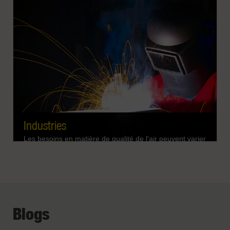
les explosions dus aux poussières combustibles et
d'améliorer la qualité de l'air intérieur, garantissant ainsi
un environnement sûr pour vos travailleurs.
EN SAVOIR PLUS
Industries
Les besoins en matière de qualité de l'air peuvent varier
considérablement d'une industrie à l'autre et d'une
application à l'autre. Les défis liés à la qualité de l'air
peuvent être très différents d'un centre de production à
l'autre en fonction des applications utilisées, et ces
applications varient d'une industrie à l'autre. Découvrez
EN SAVOIR PLUS
Blogs
comment Diversitech peut vous aider à choisir les
systèmes de filtration d'air les mieux adaptés à votre