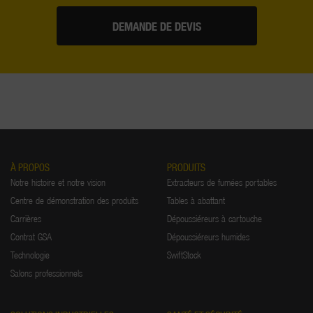
DEMANDE DE DEVIS
À PROPOS
PRODUITS
Notre histoire et notre vision
Extracteurs de fumées portables
Centre de démonstration des produits
Tables à abattant
Carrières
Dépoussiéreurs à cartouche
Contrat GSA
Dépoussiéreurs humides
Technologie
SwiftStock
Salons professionnels