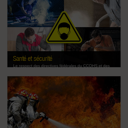
problèmes de qualité de l'air dans leurs installations
avec des unités autonomes, des systèmes complets
EN SAVOIR PLUS
clés en main, et tout ce qui se trouve entre les deux.
Santé et sécurité
Le respect des directives fédérales du CCOHS et des
normes provinciales contribue à prévenir les incendies
et les explosions dus aux poussières combustibles, à
améliorer la qualité de l'air intérieur et à rendre le lieu
de travail plus sûr en évitant les incendies, les
explosions et la mauvaise qualité de l'air liés à la
EN SAVOIR PLUS
poussière.