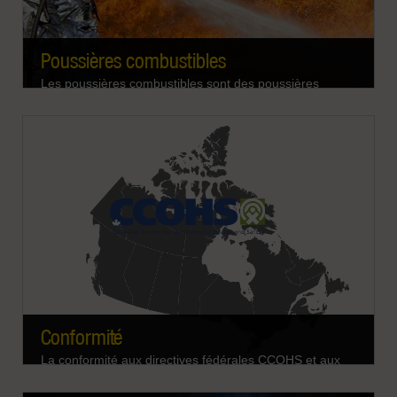
Poussières combustibles
Les poussières combustibles sont des poussières
métalliques ou non métalliques en suspension dans l'air,
susceptibles de provoquer une explosion sur votre lieu
de travail. Connaissez les risques et sachez comment
les prévenir. Ne soyez pas un exemple à suivre.
EN SAVOIR PLUS
Conformité
La conformité aux directives fédérales CCOHS et aux
normes provinciales permet de prévenir les incendies et