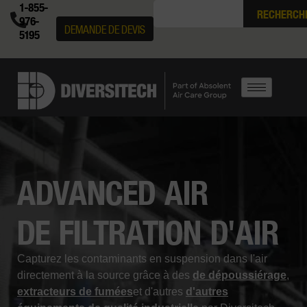
1-855-
RECHERCH
976-
DEMANDE DE DEVIS
5195
ADVANCED AIR
DE FILTRATION D'AIR
Capturez les contaminants en suspension dans l'air
directement à la source grâce à des
de dépoussiérage
,
extracteurs de fumées
et d'autres
d'autres