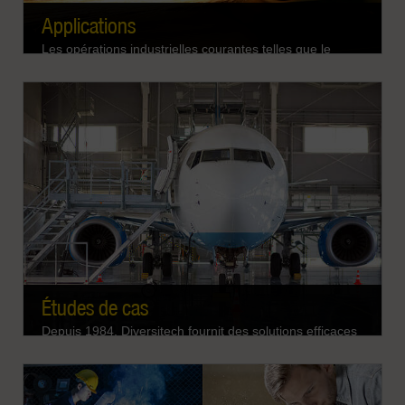
Applications
Les opérations industrielles courantes telles que le
soudage, le ponçage, la peinture, la découpe
laser/plasma, l'impression 3D et bien d'autres encore
peuvent produire des niveaux importants de fumées et
d'émanations dangereuses. Êtes-vous sûr que vous et
vos employés êtes protégés ? Découvrez comment nos
EN SAVOIR PLUS
options spécifiques aux applications peuvent vous aider
à maximiser la capture des contaminants nocifs en
suspension dans l'air directement à la source.
Études de cas
Depuis 1984, Diversitech fournit des solutions efficaces
de filtration de l'air aux fabricants, qu'ils soient petits ou
grands. Explorez notre collection d'études de cas pour
découvrir comment nous avons aidé à résoudre les